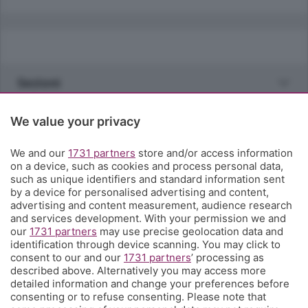
Sezioni
Rubriche
We value your privacy
We and our
1731 partners
store and/or access information
Territorio
on a device, such as cookies and process personal data,
such as unique identifiers and standard information sent
by a device for personalised advertising and content,
Servizi
advertising and content measurement, audience research
and services development. With your permission we and
our
1731 partners
may use precise geolocation data and
Chi Siamo
identification through device scanning. You may click to
consent to our and our
1731 partners
’ processing as
described above. Alternatively you may access more
Community
detailed information and change your preferences before
consenting or to refuse consenting. Please note that