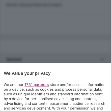
REPORT OSSERVATORIO DELTA INDEX
Sezioni
Rubriche
We value your privacy
We and our
1731 partners
store and/or access information
Territorio
on a device, such as cookies and process personal data,
such as unique identifiers and standard information sent
by a device for personalised advertising and content,
Servizi
advertising and content measurement, audience research
and services development. With your permission we and