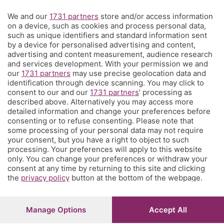
We and our
1731 partners
store and/or access information
Territorio
on a device, such as cookies and process personal data,
such as unique identifiers and standard information sent
by a device for personalised advertising and content,
Servizi
advertising and content measurement, audience research
and services development. With your permission we and
our
1731 partners
may use precise geolocation data and
Chi Siamo
identification through device scanning. You may click to
consent to our and our
1731 partners
’ processing as
described above. Alternatively you may access more
Community
detailed information and change your preferences before
consenting or to refuse consenting. Please note that
some processing of your personal data may not require
Network
your consent, but you have a right to object to such
processing. Your preferences will apply to this website
only. You can change your preferences or withdraw your
consent at any time by returning to this site and clicking
the
privacy policy
button at the bottom of the webpage.
© COPYRIGHT 2026 - S.E.S.A.A.B. S.p.a. con sede in Viale
Papa Giovanni XXIII, 118 24121 Bergamo - E' vietata la
Manage Options
Accept All
riproduzione anche parziale
Iscritta al Registro Imprese di Bergamo al n.243762 |