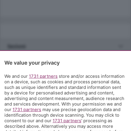
Sezioni
Rubriche
We value your privacy
We and our
1731 partners
store and/or access information
Territorio
on a device, such as cookies and process personal data,
such as unique identifiers and standard information sent
by a device for personalised advertising and content,
Servizi
advertising and content measurement, audience research
and services development. With your permission we and
our
1731 partners
may use precise geolocation data and
Chi Siamo
identification through device scanning. You may click to
consent to our and our
1731 partners
’ processing as
described above. Alternatively you may access more
Community