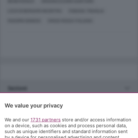
BENEFICENZA
ORGANIZZAZIONI SANITARIE
L'ECO DI BERGAMO INCONTRA
FABIANA TINAGLIA
MASSIMO DONEDA
CROCE ROSSA ITALIANA
Sezioni
Rubriche
We value your privacy
We and our
1731 partners
store and/or access information
Territorio
on a device, such as cookies and process personal data,
such as unique identifiers and standard information sent
by a device for personalised advertising and content,