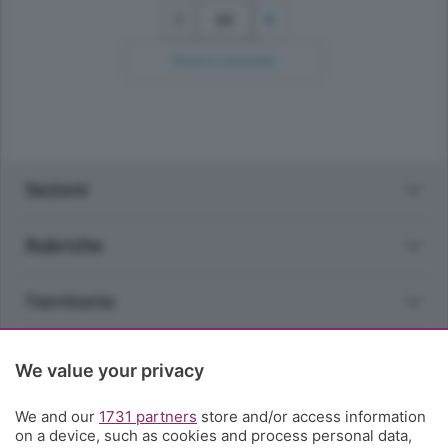
26
Ricerca avanzata
Sezioni
Rubriche
Territorio
Servizi
We value your privacy
Chi Siamo
We and our
1731 partners
store and/or access information
on a device, such as cookies and process personal data,