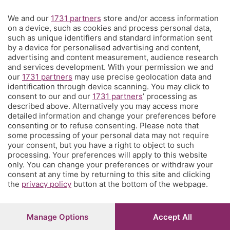
We and our
1731 partners
store and/or access information
Territorio
on a device, such as cookies and process personal data,
such as unique identifiers and standard information sent
by a device for personalised advertising and content,
Servizi
advertising and content measurement, audience research
and services development. With your permission we and
our
1731 partners
may use precise geolocation data and
Chi Siamo
identification through device scanning. You may click to
consent to our and our
1731 partners
’ processing as
described above. Alternatively you may access more
Community
detailed information and change your preferences before
consenting or to refuse consenting. Please note that
some processing of your personal data may not require
Network
your consent, but you have a right to object to such
processing. Your preferences will apply to this website
only. You can change your preferences or withdraw your
consent at any time by returning to this site and clicking
the
privacy policy
button at the bottom of the webpage.
© COPYRIGHT 2026 - S.E.S.A.A.B. S.p.a. con sede in Viale
Papa Giovanni XXIII, 118 24121 Bergamo - E' vietata la
Manage Options
Accept All
riproduzione anche parziale