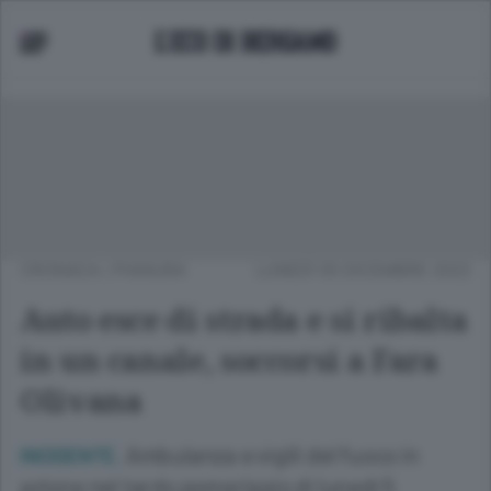
CRONACA
/
PIANURA
LUNEDÌ 05 DICEMBRE 2022
Auto esce di strada e si ribalta
in un canale, soccorsi a Fara
Olivana
Ambulanza e vigili del fuoco in
INCIDENTE.
azione nel tardo pomeriggio di lunedì 5