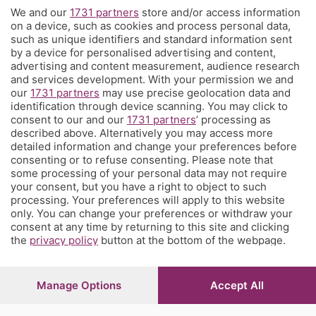
We and our
1731 partners
store and/or access information
Territorio
on a device, such as cookies and process personal data,
such as unique identifiers and standard information sent
by a device for personalised advertising and content,
Servizi
advertising and content measurement, audience research
and services development. With your permission we and
our
1731 partners
may use precise geolocation data and
Chi Siamo
identification through device scanning. You may click to
consent to our and our
1731 partners
’ processing as
described above. Alternatively you may access more
Community
detailed information and change your preferences before
consenting or to refuse consenting. Please note that
some processing of your personal data may not require
Network
your consent, but you have a right to object to such
processing. Your preferences will apply to this website
only. You can change your preferences or withdraw your
consent at any time by returning to this site and clicking
the
privacy policy
button at the bottom of the webpage.
© COPYRIGHT 2026 - S.E.S.A.A.B. S.p.a. con sede in Viale
Papa Giovanni XXIII, 118 24121 Bergamo - E' vietata la
Manage Options
Accept All
riproduzione anche parziale
Iscritta al Registro Imprese di Bergamo al n.243762 |