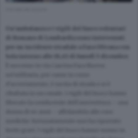
Una fase dei soccorsi
Un’ambulanza e i vigili del fuoco volontari
di Romano di Lombardia sono intervenuti
per un incidente stradale a Fara Olivana con
Sola intorno alle 18,45 di lunedì 5 dicembre.
È successo in via Cascina Fara Nuova:
un’utilitaria, per cause in corso
d’accertamento, è uscita di strada e si è
ribaltata in un canale. I vigili del fuoco hanno
liberato la conducente dell’autovettura – una
donna di 44 anni – affidandola alle cure
mediche: fortunatamente non ha riportato
ferite gravi. I vigili del fuoco hanno messo in