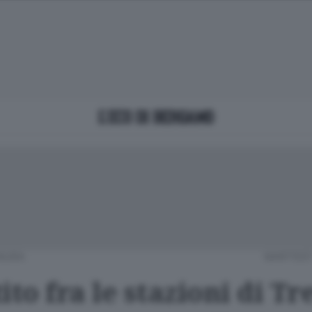
NURA
MARTEDÌ
ito fra le stazioni di Tr