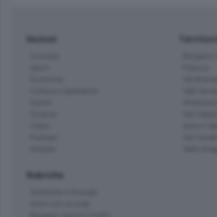
Sezioni
Territor
Cronaca
Bergamo C
Sport
Pianura
Economia
Val Bremb
Cultura e Spettacoli
Valli Seria
Eventi
Hinterlan
Cinema
Val Calepi
Video
Isola e Va
Podcast
Val Cavall
Dossier
Valle Ima
Rubriche
Ambiente e Energia
Amici con la coda
Bergamo Senza Confini