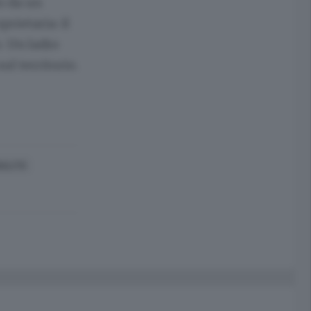
to da un
prietaria: il
o. Un ladro
ul territorio.
NALITÀ