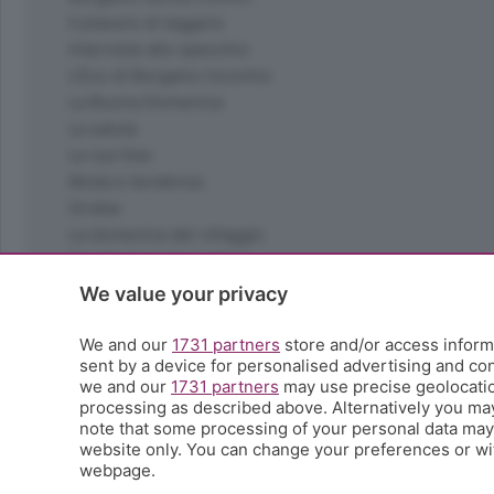
Il piacere di leggere
Interviste allo specchio
L'Eco di Bergamo Incontra
La Buona Domenica
La salute
Le tue foto
Moda e tendenze
Orobie
La domenica del villaggio
Ricette (quasi) perfette
Scienza e Tecnologia
We value your privacy
Tic Tac
Volontariato
We and our
1731 partners
store and/or access informa
sent by a device for personalised advertising and c
StoryLab
we and our
1731 partners
may use precise geolocation
Il punto
processing as described above. Alternatively you ma
L'EcoCafè
note that some processing of your personal data may n
Editoriali
website only. You can change your preferences or wit
webpage.