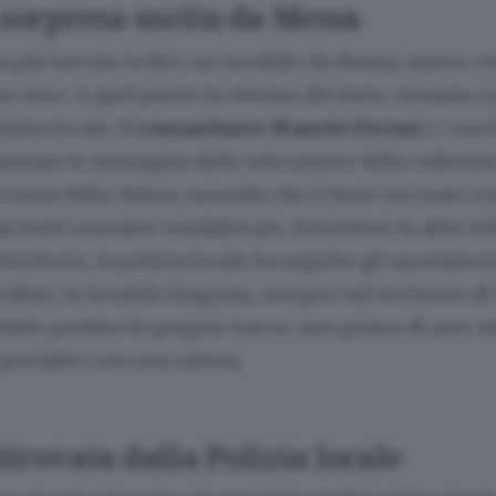
sorpresa uscita da Messa
a più trovato la bici: un modello da donna, nuova, co
o nero. A quel punto la vittima del furto, rimasta a p
lizia locale: il
comandante Manolo Peroni
e i suo
passare le immagini delle telecamere della videoso
a zona della chiesa, notando che il furto era stato
i tratti somatici nordafricani. Attraverso le altre t
territorio, la polizia locale ha seguito gli spostamen
Affari, in località Zingonia, sempre nel territorio di 
 fatto perdere le proprie tracce, non prima di aver a
l portabici con una catena.
itrovata dalla Polizia locale