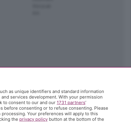
StoryLab
Ark
uch as unique identifiers and standard information
h and services development. With your permission
k to consent to our and our
1731 partners
’
s before consenting or to refuse consenting. Please
 processing. Your preferences will apply to this
icking the
privacy policy
button at the bottom of the