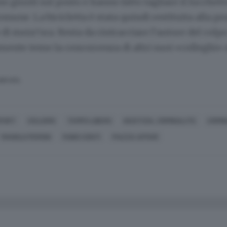
no giunti sul posto e hanno fatto tagliare il lucchet
mune. La bicicletta è stata quindi restituita alla pro
o di mezz’ora. Resta da rintracciare l’autore del colp
ente teme la concorrenza di altri suoi «colleghi» s
SERVATA
PORT
CICLISMO
TEMPO LIBERO
GIUSTIZIA, CRIMINALITÀ
CRIMI
MANOLO PERONI
FABIO CONTI
PIAZZA AFFARI