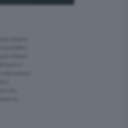
iunto piazza
n portabici,
per evitare
l furto è
le telecamere
ti e
nna che,
rante la