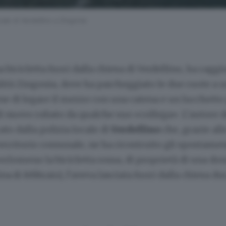
cale di Verdellino a Zingonia
 bicicletta fuori dalla chiesa di Verdellino, ha ragg
calità Zingonia, dove ha parcheggiato le due ruote a u
e di legare il mezzo con una catena e un lucchetto 
i nuovo rubato da qualche suo «collega». L’autore de
ato dalla polizia locale di
Verdellino
che, grazie al
territorio comunale, ne ha ricostruito gli spostamen
rlomeno la bicicletta rossa, di proprietà di una do
a (6 febbraio), l’aveva lasciata fuori dalla chiesa du