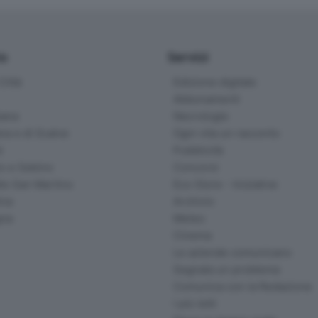
io
Servizi
ittà
Edizione digitale
Abbonamenti
ana
Necrologie
na e di Scalve
Ogni vita un racconto
d
Pubblicità
o e Sebino
Concorsi
lle San Martino
Eco Store - Iniziative
ina
Archivio
gna
Meteo
Cinema
Le aziende comunicano
Segnala un problema
Comunica con la Redazione
I più letti