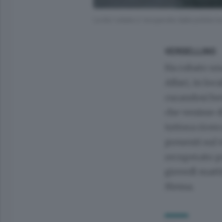
La bici rubata e recuperata dalla polizia lo
VERDELLINO
Ha rubato una
Affari, in lo
curandosi ben
che venisse d
tuttora ricerc
presenti sul 
recuperato pe
giovedì mattin
Messa.