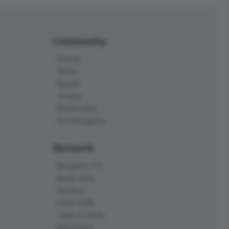
Community
Corner
Skille
Eppen
Orobie
Delta Index
Eco.Bergamo
Network
Bergamo TV
Radio Alta
Kendoo
L'Eco Cafè
Case in festa
Edoomark