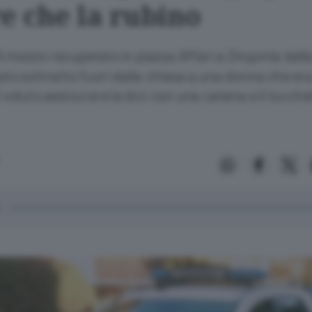
e che la rubino
Il mezzo recuperato in piazza Affari a Zingonia dalla
tato sottratto fuori dalla chiesa a una donna che er
i voluto assicurare la bici con una catena e il lucche