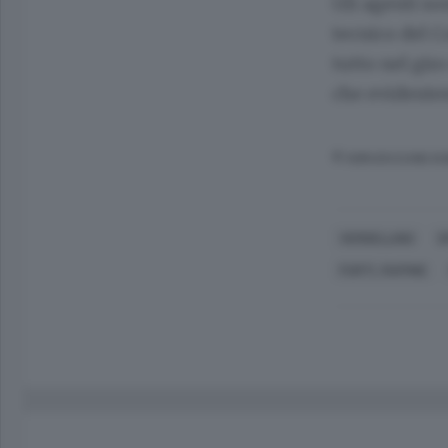
Gli agenti so
tecnico del Co
tutto nel gir
che evidentem
© RIPRODUZIONE RI
VERDELLINO
S
FURTI, RAPINE