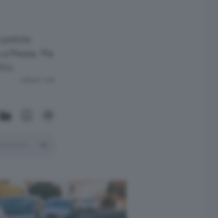
 polizia
a a Messa. Ma
tto.
Lettura 1 min.