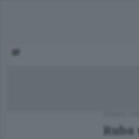
CRONACA
/
PIA
Ruba u