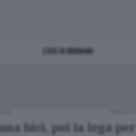
NURA
VENERDÌ 07
na bici, poi la lega per