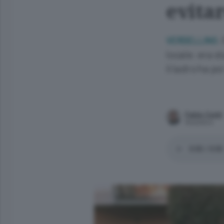
evitar
VERDELLINO.
locale: era s
il ladro ha po
Fabio Conti
Redattore