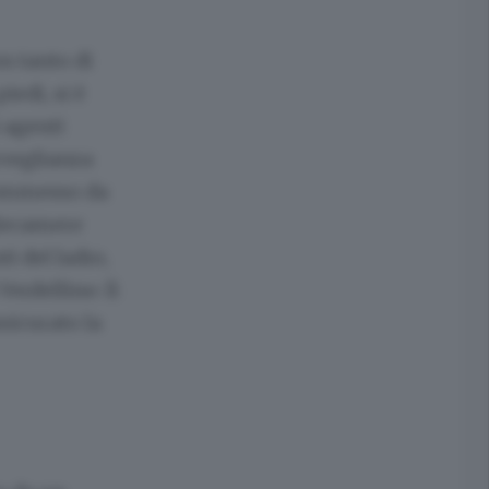
n tanto di
iedi, si è
i agenti
rveglianza
 commesso da
elecamere
ti del ladro,
Verdellino: lì
ssicurato la