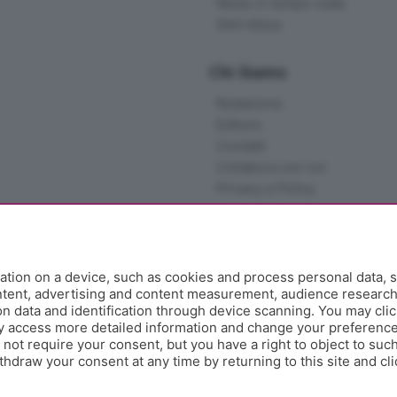
News in tempo reale
Skill Alexa
Chi Siamo
Redazione
Editore
Contatti
Collabora con noi
Privacy e Policy
tion on a device, such as cookies and process personal data, s
ontent, advertising and content measurement, audience researc
 data and identification through device scanning. You may clic
y access more detailed information and change your preference
ot require your consent, but you have a right to object to such
hdraw your consent at any time by returning to this site and cl