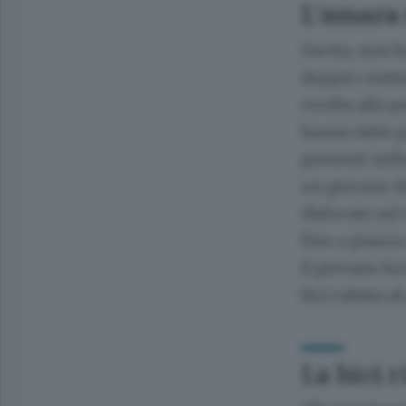
L’amara 
Uscita, non h
doppio cestin
rivolta alla po
hanno fatto 
presenti nell
un giovane da
dislocate sul 
fino a piazza 
il giovane ha
bici rubata a
La bici r