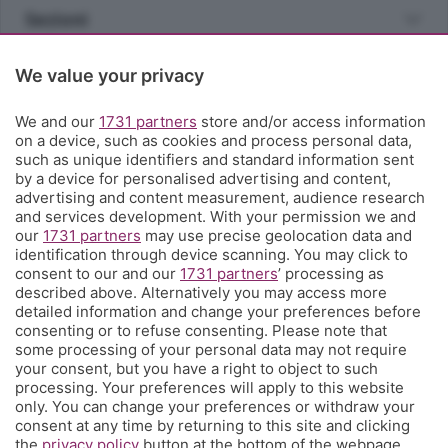
Sezioni
Rubriche
We value your privacy
We and our
1731 partners
store and/or access information
Territorio
on a device, such as cookies and process personal data,
such as unique identifiers and standard information sent
by a device for personalised advertising and content,
Servizi
advertising and content measurement, audience research
and services development. With your permission we and
our
1731 partners
may use precise geolocation data and
Chi Siamo
identification through device scanning. You may click to
consent to our and our
1731 partners
’ processing as
described above. Alternatively you may access more
Community
detailed information and change your preferences before
consenting or to refuse consenting. Please note that
some processing of your personal data may not require
Network
your consent, but you have a right to object to such
processing. Your preferences will apply to this website
only. You can change your preferences or withdraw your
consent at any time by returning to this site and clicking
the
privacy policy
button at the bottom of the webpage.