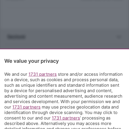
Sezioni
Rubriche
We value your privacy
Territorio
We and our
1731 partners
store and/or access information
on a device, such as cookies and process personal data,
Servizi
such as unique identifiers and standard information sent
by a device for personalised advertising and content,
advertising and content measurement, audience research
Chi Siamo
and services development. With your permission we and
our
1731 partners
may use precise geolocation data and
identification through device scanning. You may click to
Community
consent to our and our
1731 partners
’ processing as
described above. Alternatively you may access more
detailed information and change your preferences before