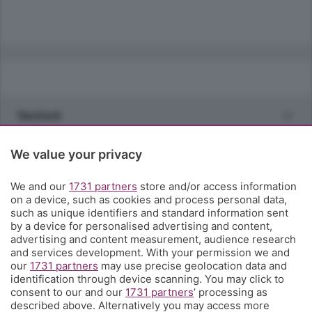
Sezioni
Rubriche
We value your privacy
We and our
1731 partners
store and/or access information
Territorio
on a device, such as cookies and process personal data,
such as unique identifiers and standard information sent
by a device for personalised advertising and content,
Servizi
advertising and content measurement, audience research
and services development. With your permission we and
our
1731 partners
may use precise geolocation data and
Chi Siamo
identification through device scanning. You may click to
consent to our and our
1731 partners
’ processing as
described above. Alternatively you may access more
Community