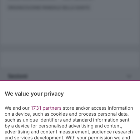
ORGANIZZAZIONE MONDIALE DELLA SANITÀ
Sezioni
Rubriche
We value your privacy
We and our
1731 partners
store and/or access information
Territorio
on a device, such as cookies and process personal data,
such as unique identifiers and standard information sent
by a device for personalised advertising and content,
Servizi
advertising and content measurement, audience research
and services development. With your permission we and