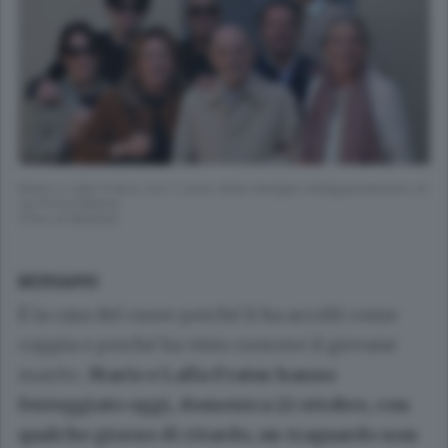
Mario e Lalla Fratus con il resto della famiglia nell’appartamento di
via Porta Dipinta
(Foto di Bedolis)
BERGAMO
È la casa del cuore perché li ha accolti come
coppia e perché ha visto crescere il giovane
marito.
Mario e Lalla Fratus hanno
festeggiato oggi, domenica 22 ottobre, con
qualche giorno di ritardo, un traguardo non