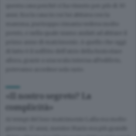
questa casa perché ci ha vissuto per più di 30
anni. Era la casa in cui lui abitava con la
mamma, purtroppo rimasta vedova molto
presto, e nella quale siamo andati ad abitare il
primo anno di matrimonio. A quello che oggi
di fatto è il soffitto dell’atrio della funicolare
allora, grazie a una scala interna all’edificio,
potevamo accedere solo noi».
«Il nostro segreto? La
complicità»
Ai tempi del loro matrimonio Lalla era molto
giovane, 17 anni, mentre Mario era più grande