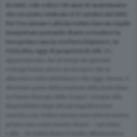
da tutti, vale a dire i 60 anni di matrimonio
che era stato celebrato il 17 ottobre del 1963.
Per l’occasione Lalla ha voluto fare un regalo
inaspettato portando Mario a rivedere la
loro prima casa in via Porta Dipinta 1, in
Città Alta, oggi di proprietà di Atb.
Un
appartamento che ai tempi dei giovani
coniugi Fratus aveva un terrazzo che si
affacciava sulla città bassa e che oggi, invece, è
diventato parte della stazione della funicolare
in Piazza Mercato delle Scarpe: «Grazie alla
disponibilità degli attuali inquilini sono
riuscita a far vedere ancora una volta la nostra
prima casa a mio marito Mario – racconta
Lalla -. In realtà Mario è molto affezionato a