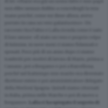
di lei: «Mario era già un uomo fatto e mio papà
non ebbe nessun dubbio a concedergli la mia
mano perché, come mi disse allora, avevo
portato in casa un vero galantuomo». Un
racconto tira l’altro e Lalla ricorda come è nato
il loro amore: «È stato un vero e proprio colpo
di fulmine, in nove mesi ci siamo fidanzati e
sposati. Poco più di un anno dopo ci siamo
trasferiti per motivi di lavoro di Mario, prima a
Cassano, poi a Bergamo e poi a Barcellona,
perché nel frattempo mio marito era diventato
direttore estero e poi amministratore delegato
della Merloni Spagna. Quindi siamo ritornati
in Italia, prima nelle Marche e poi di nuovo a
Bergamo».
Lalla ci ha spiegato il segreto di