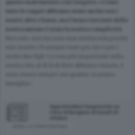
questo matrimonio così longevo: «Come
tutte le coppie abbiamo avuto anche noi i
nostri altri e bassi, ma l’arma vincente della
nostra unione è stata la nostra complicità.
Non solo, non mi sono mai sentita sola perché
mio marito c’è sempre stato per me e per i
nostri due figli. La cosa più importante nella
nostra vita, al di là di dove abbiamo vissuto, è
stato essere sempre noi quattro, la nostra
famiglia».
Approfondisci l'argomento su
L'Eco di Bergamo di lunedì 23
ottobre
LEGGI LA COPIA DIGITALE