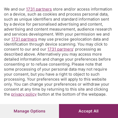
We and our
1731 partners
store and/or access information
Territorio
on a device, such as cookies and process personal data,
such as unique identifiers and standard information sent
by a device for personalised advertising and content,
Servizi
advertising and content measurement, audience research
and services development. With your permission we and
our
1731 partners
may use precise geolocation data and
Chi Siamo
identification through device scanning. You may click to
consent to our and our
1731 partners
’ processing as
described above. Alternatively you may access more
Community
detailed information and change your preferences before
consenting or to refuse consenting. Please note that
some processing of your personal data may not require
Network
your consent, but you have a right to object to such
processing. Your preferences will apply to this website
only. You can change your preferences or withdraw your
consent at any time by returning to this site and clicking
the
privacy policy
button at the bottom of the webpage.
© COPYRIGHT 2026 - S.E.S.A.A.B. S.p.a. con sede in Viale
Papa Giovanni XXIII, 118 24121 Bergamo - E' vietata la
Manage Options
Accept All
riproduzione anche parziale
Iscritta al Registro Imprese di Bergamo al n.243762 |