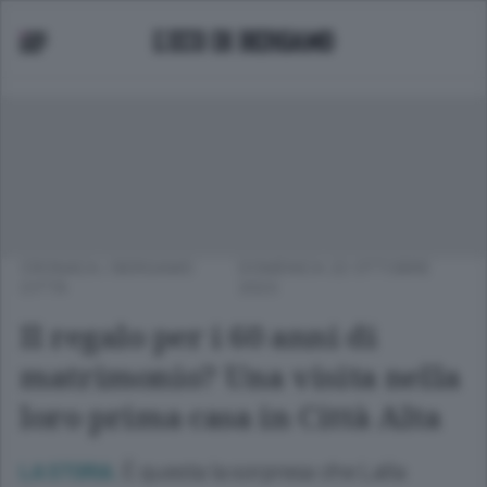
CRONACA
/
BERGAMO
DOMENICA 22 OTTOBRE
CITTÀ
2023
Il regalo per i 60 anni di
matrimonio? Una visita nella
loro prima casa in Città Alta
È questa la sorpresa che Lalla
LA STORIA.