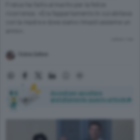
Fratus ha fatto al marito per la felice
ricorrenza: «Era l’appartamento in cui abitava
con la madre e dove siamo rimasti assieme un
anno».
Lettura 1 min.
Tiziana Sallese
Accedi per ascoltare
gratuitamente questo articolo