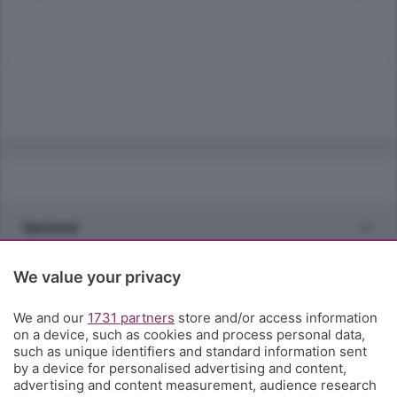
Sezioni
Rubriche
We value your privacy
We and our
1731 partners
store and/or access information
Territorio
on a device, such as cookies and process personal data,
such as unique identifiers and standard information sent
by a device for personalised advertising and content,
Servizi
advertising and content measurement, audience research