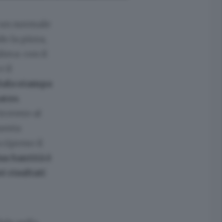
n un normale
o la pizza,
iera: con il
 il
 Sala stampa
marzo
.
icovero al
uesta
 ripreso il
ua Santità è
i risultati