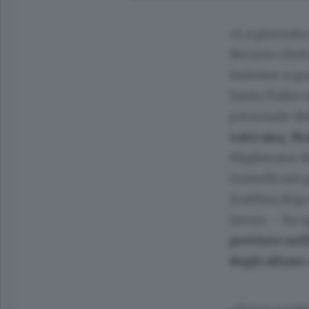
«La giornata 
decorso clini
insieme a qua
Santo Padre er
personale d
vaticana, Ma
Migliorano du
Gemelli nei g
mattina dopo 
lavoro – ha 
previsto nell
degli ultimi