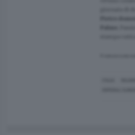
«Posso confer
giornata di d
Pietro domen
Palme
, Pass
stampa vatic
© RIPRODUZIONE RI
ITALIA
RELIGIO
OSPEDALI, CLINIC