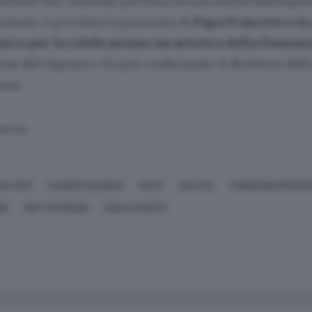
mare che, essendo prevista la sua uscita dall’osped
omani, è prevista la presenza di
Papa Francesco in
ica per la celebrazione eucaristica della Domeni
ione del Signore» ha poi confermato il direttore dell
ana.
SERVATA
NI, FEDI
LEADER RELIGIOSI
PAPA
SALUTE
CONDIZIONI MEDICH
HE
MATTEO BRUNI
SANTA MARTA