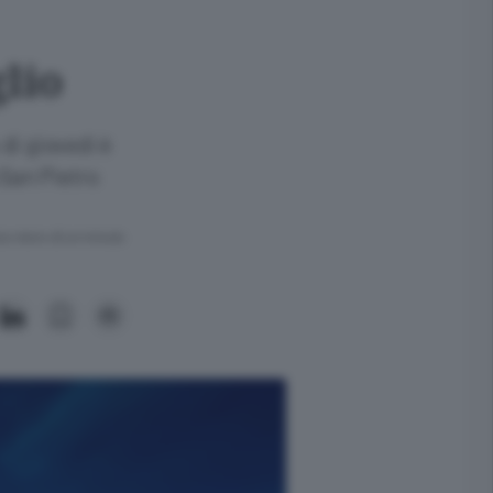
glio
di giovedì è
 San Pietro
ra meno di un minuto.