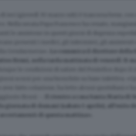
di ieri (giovedì 30 marzo ndr) è trascorsa bene, co
co. Nella serata Papa Francesco ha cenato, mangiand
nti lo assistono in questi giorni di degenza ospedal
ano presenti i medici, gli infermieri, gli assistenti e
ella Gendarmeria»
. Lo comunica il direttore della
tteo Bruni, nella tarda mattinata di venerdì 31 
nque le condizioni di salute del Pontefice dopo il r
iorni scorsi per una bronchite su base infettiva. «Q
aver fatto colazione, ha letto alcuni quotidiani e ha
aggiunto Bruni –.
Il rientro a casa Santa Marta di S
a giornata di domani (sabato 1 aprile), all’esito de
 accertamenti di questa mattina».