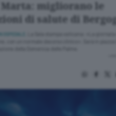
 Marta: migliorano le
ioni di salute di Bergo
La Sala stampa vaticana: «La giornata 
N OSPEDALE.
e, con un normale decorso clinico». Sarà in piazza
azione della Domenica delle Palme.
Lettu