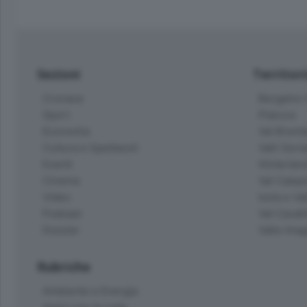
Sezioni
Territor
Cronaca
Bergamo C
Sport
Pianura
Economia
Val Bremb
Cultura e Spettacoli
Valli Seria
Eventi
Hinterlan
Cinema
Val Calepi
Video
Isola e Va
Podcast
Val Cavall
Dossier
Valle Ima
Rubriche
Ambiente e Energia