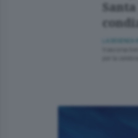
Santa
condiz
LA DEGENZA I
trascorsa ben
per la celebr