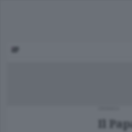
CRONACA
Il Pap