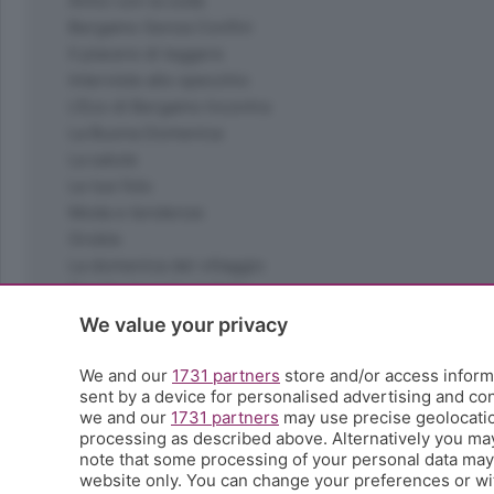
Amici con la coda
Bergamo Senza Confini
Il piacere di leggere
Interviste allo specchio
L'Eco di Bergamo Incontra
La Buona Domenica
La salute
Le tue foto
Moda e tendenze
Orobie
La domenica del villaggio
Ricette (quasi) perfette
Scienza e Tecnologia
We value your privacy
Tic Tac
Volontariato
We and our
1731 partners
store and/or access informa
sent by a device for personalised advertising and c
StoryLab
we and our
1731 partners
may use precise geolocation
Il punto
processing as described above. Alternatively you ma
L'EcoCafè
note that some processing of your personal data may n
Editoriali
website only. You can change your preferences or wit