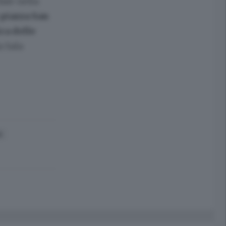
ale nella
 piazza San
ca delle
a Sala
E