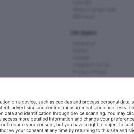
I più letti
News in tempo reale
Skill Alexa
Chi Siamo
Redazione
Editore
Contatti
Collabora con noi
Privacy e Policy
tion on a device, such as cookies and process personal data, s
ontent, advertising and content measurement, audience researc
 data and identification through device scanning. You may clic
y access more detailed information and change your preference
ot require your consent, but you have a right to object to such
hdraw your consent at any time by returning to this site and cl