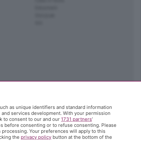
Case in festa
Edoomark
StoryLab
Ark
uch as unique identifiers and standard information
h and services development. With your permission
k to consent to our and our
1731 partners
’
s before consenting or to refuse consenting. Please
 processing. Your preferences will apply to this
icking the
privacy policy
button at the bottom of the