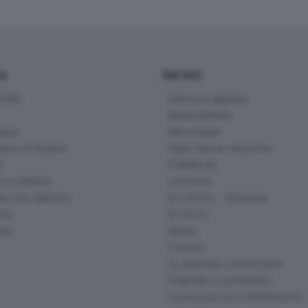
io
Servizi
ittà
Edizione digitale
Abbonamenti
ana
Necrologie
na e di Scalve
Ogni vita un racconto
d
Pubblicità
o e Sebino
Concorsi
lle San Martino
Eco Store - Iniziative
ina
Archivio
gna
Meteo
Cinema
Le aziende comunicano
Segnala un problema
Comunica con la Redazione