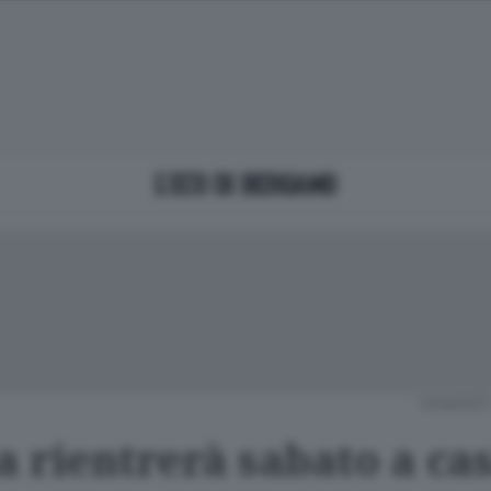
VENERDÌ
a rientrerà sabato a ca