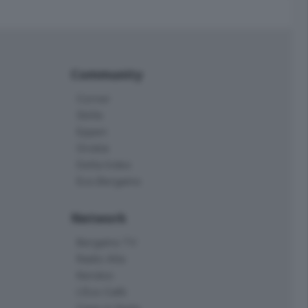
Community
Corner
Skille
Eppen
Orobie
Delta Index
Eco.Bergamo
Network
Bergamo TV
Radio Alta
Kendoo
L'Eco Cafè