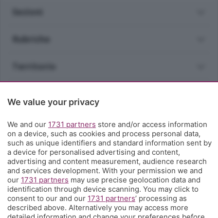
Sezioni
Rubriche
Territorio
Servizi
We value your privacy
Chi Siamo
We and our
1731 partners
store and/or access information
on a device, such as cookies and process personal data,
such as unique identifiers and standard information sent by
Community
a device for personalised advertising and content,
advertising and content measurement, audience research
and services development. With your permission we and
Network
our
1731 partners
may use precise geolocation data and
identification through device scanning. You may click to
consent to our and our
1731 partners
’ processing as
described above. Alternatively you may access more
detailed information and change your preferences before