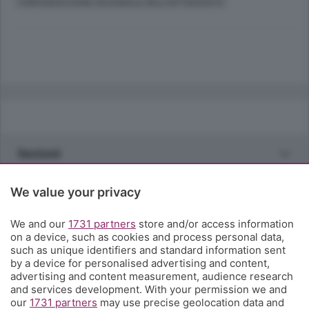
CONFEDERAZIONE NAZIONALE DELL'ARTIGIANATO
Sezioni
Rubriche
We value your privacy
We and our
1731 partners
store and/or access information
Territorio
on a device, such as cookies and process personal data,
such as unique identifiers and standard information sent
by a device for personalised advertising and content,
Servizi
advertising and content measurement, audience research
and services development. With your permission we and
our
1731 partners
may use precise geolocation data and
Chi Siamo