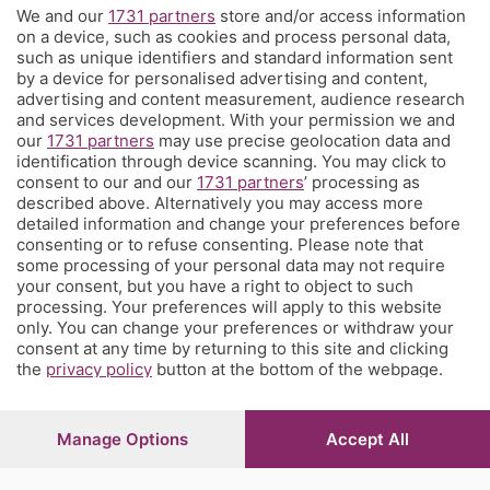
We and our
1731 partners
store and/or access information
Territorio
on a device, such as cookies and process personal data,
such as unique identifiers and standard information sent
by a device for personalised advertising and content,
Servizi
advertising and content measurement, audience research
and services development. With your permission we and
our
1731 partners
may use precise geolocation data and
Chi Siamo
identification through device scanning. You may click to
consent to our and our
1731 partners
’ processing as
described above. Alternatively you may access more
Community
detailed information and change your preferences before
consenting or to refuse consenting. Please note that
some processing of your personal data may not require
Network
your consent, but you have a right to object to such
processing. Your preferences will apply to this website
only. You can change your preferences or withdraw your
consent at any time by returning to this site and clicking
the
privacy policy
button at the bottom of the webpage.
© COPYRIGHT 2026 - S.E.S.A.A.B. S.p.a. con sede in Viale
Papa Giovanni XXIII, 118 24121 Bergamo - E' vietata la
Manage Options
Accept All
riproduzione anche parziale
Iscritta al Registro Imprese di Bergamo al n.243762 |
Capitale sociale Euro 10.000.000 i.v.