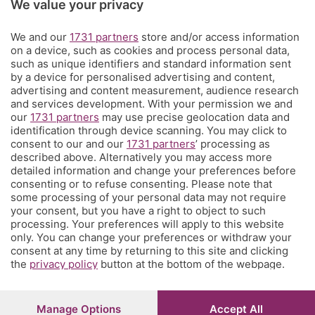
Rubriche
We value your privacy
We and our
1731 partners
store and/or access information
Territorio
on a device, such as cookies and process personal data,
such as unique identifiers and standard information sent
by a device for personalised advertising and content,
Servizi
advertising and content measurement, audience research
and services development. With your permission we and
our
1731 partners
may use precise geolocation data and
Chi Siamo
identification through device scanning. You may click to
consent to our and our
1731 partners
’ processing as
described above. Alternatively you may access more
Community
detailed information and change your preferences before
consenting or to refuse consenting. Please note that
some processing of your personal data may not require
Network
your consent, but you have a right to object to such
processing. Your preferences will apply to this website
only. You can change your preferences or withdraw your
consent at any time by returning to this site and clicking
the
privacy policy
button at the bottom of the webpage.
© COPYRIGHT 2026 - S.E.S.A.A.B. S.p.a. con sede in Viale
Papa Giovanni XXIII, 118 24121 Bergamo - E' vietata la
Manage Options
Accept All
riproduzione anche parziale