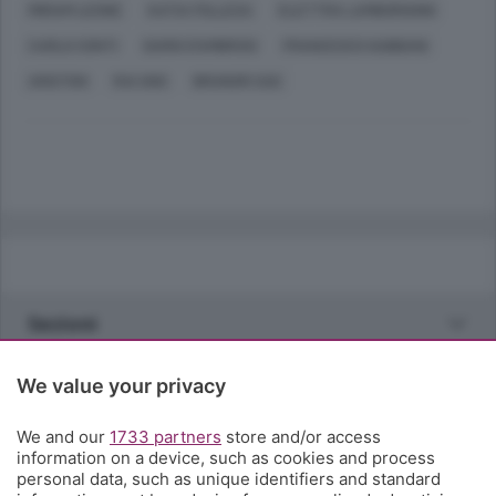
MIRIAM LEONE
KATIA FOLLESA
ELETTRA LAMBORGHINI
CARLO CONTI
DARIO D'AMBROSI
FRANCESCO GABBANI
ARISTON
RAI UNO
BRUNORI SAS
Sezioni
Rubriche
We value your privacy
We and our
1733 partners
store and/or access
Territorio
information on a device, such as cookies and process
personal data, such as unique identifiers and standard