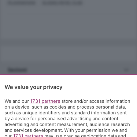
FILAGOGIOVANI
GLADIOLI REVEL CLUB
Sezioni
Rubriche
We value your privacy
We and our
1731 partners
store and/or access information
Territorio
on a device, such as cookies and process personal data,
such as unique identifiers and standard information sent
by a device for personalised advertising and content,
Servizi
advertising and content measurement, audience research
and services development. With your permission we and
our
1731 partners
may use precise geolocation data and