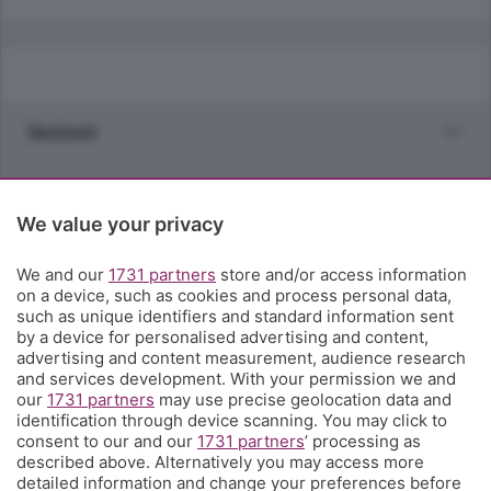
Sezioni
Rubriche
We value your privacy
Territorio
We and our
1731 partners
store and/or access information
on a device, such as cookies and process personal data,
Servizi
such as unique identifiers and standard information sent
by a device for personalised advertising and content,
advertising and content measurement, audience research
Chi Siamo
and services development. With your permission we and
our
1731 partners
may use precise geolocation data and
identification through device scanning. You may click to
Community
consent to our and our
1731 partners
’ processing as
described above. Alternatively you may access more
detailed information and change your preferences before