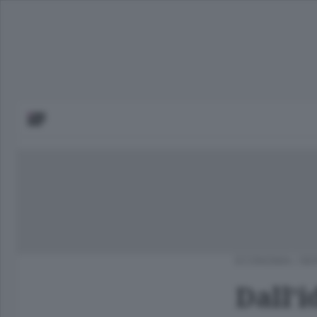
ECONOMIA
/
BE
Dall’i