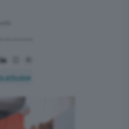
ofili
ra meno di un minuto.
o articolo