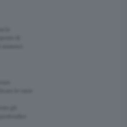
a la
oposte di
8 annunci.
enze
ltrare le varie
nte gli
pprofondire