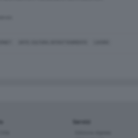
SERVATA
ERNET
ARTE, CULTURA, INTRATTENIMENTO
LAVORO
io
Servizi
ittà
Edizione digitale