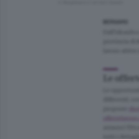
In Bergamasca si cercano idraulici
BERGAMO
Dall’idraulic
provincia di 
lavoro attive
Le offer
Le opportuni
differenti, co
proposte
dir
offertelavoro
annunci filtr
tutti i dettag