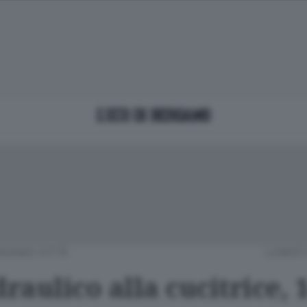
RGAMO CITTÀ
LUNEDÌ 
draulico alla cucitrice, 