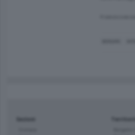
© RIPRODUZIONE RI
BERGAMO
INT
Sezioni
Territor
Cronaca
Bergamo C