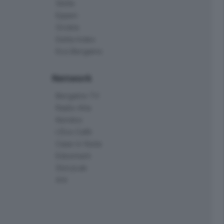
Skille
Eppen
Orobie
Delta Index
Eco.Bergamo
Network
Bergamo TV
Radio Alta
Kendoo
L'Eco Cafè
Case in festa
Edoomark
StoryLab
Ark