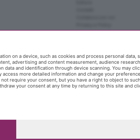
Editore
Contatti
Collabora con noi
Privacy e Policy
tion on a device, such as cookies and process personal data, s
ontent, advertising and content measurement, audience researc
 data and identification through device scanning. You may clic
y access more detailed information and change your preference
ot require your consent, but you have a right to object to such
hdraw your consent at any time by returning to this site and cl
e Papa Giovanni XXIII, 118 24121 Bergamo - E' vietata la
pitale sociale Euro 10.000.000 i.v.