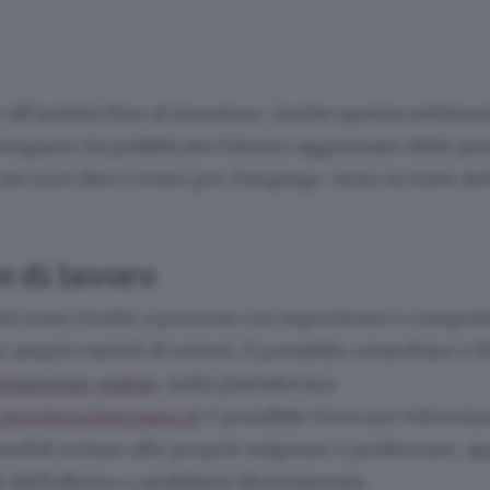
o all’autista fino al muratore. Anche questa settiman
Bergamo ha pubblicato l’elenco aggiornato delle pr
 nei suoi dieci Centri per l’impiego. Sono in tutto 14
te di lavoro
tà sono rivolte a persone con esperienze e compet
n ampia varietà di settori. È possibile consultare e fi
ettamente online
: sulla piattaforma
.provincia.bergamo.it
è possibile ricercare veloceme
andoli in base alle proprie esigenze e preferenze, a
li dell’offerta e candidarsi direttamente.