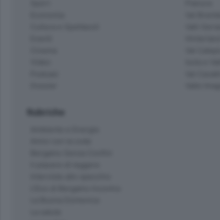
Sport
Pianura
Economia
Val Bremb
Cultura e Spettacoli
Valli Seria
Eventi
Hinterlan
Cinema
Val Calepi
Video
Isola e Va
Podcast
Val Cavall
Dossier
Valle Ima
Rubriche
Ambiente e Energia
Amici con la coda
Bergamo Senza Confini
Il piacere di leggere
Interviste allo specchio
L'Eco di Bergamo Incontra
La Buona Domenica
La salute