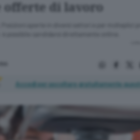
 offerte di lavoro
Posizioni aperte in diversi settori e per molteplici pr
.
: è possibile candidarsi direttamente online.
Lettu
 Web
Accedi per ascoltare gratuitamente quest