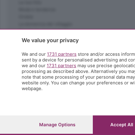
Le tue foto
Moda e tendenze
Orobie
La domenica del villaggio
Ricette (quasi) perfette
Scienza e Tecnologia
We value your privacy
Tic Tac
Volontariato
We and our
1731 partners
store and/or access informa
sent by a device for personalised advertising and c
StoryLab
we and our
1731 partners
may use precise geolocation
Il punto
processing as described above. Alternatively you ma
L'EcoCafè
note that some processing of your personal data may n
Editoriali
website only. You can change your preferences or wit
webpage.
© COPYRIGHT 2026 - S.E.S.A.A.B. S.p.a. con sede in Vial
riproduzione anche parziale
Iscritta al Registro Imprese di Bergamo al n.243762 | Ca
Manage Options
Accept All