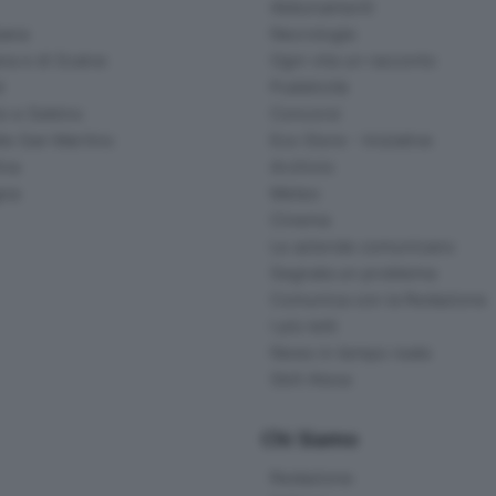
Abbonamenti
ana
Necrologie
na e di Scalve
Ogni vita un racconto
d
Pubblicità
o e Sebino
Concorsi
lle San Martino
Eco Store - Iniziative
ina
Archivio
gna
Meteo
Cinema
Le aziende comunicano
Segnala un problema
Comunica con la Redazione
I più letti
News in tempo reale
Skill Alexa
Chi Siamo
Redazione