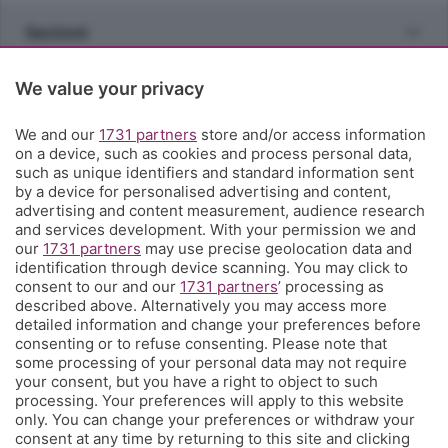
Sezioni
Rubriche
We value your privacy
We and our
1731 partners
store and/or access information
Territorio
on a device, such as cookies and process personal data,
such as unique identifiers and standard information sent
by a device for personalised advertising and content,
Servizi
advertising and content measurement, audience research
and services development. With your permission we and
our
1731 partners
may use precise geolocation data and
Chi Siamo
identification through device scanning. You may click to
consent to our and our
1731 partners
’ processing as
described above. Alternatively you may access more
Community
detailed information and change your preferences before
consenting or to refuse consenting. Please note that
some processing of your personal data may not require
Network
your consent, but you have a right to object to such
processing. Your preferences will apply to this website
only. You can change your preferences or withdraw your
consent at any time by returning to this site and clicking