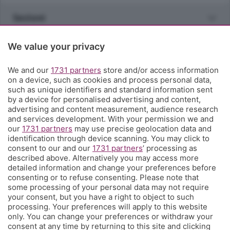
Sezioni
Rubriche
We value your privacy
We and our
1731 partners
store and/or access information
Territorio
on a device, such as cookies and process personal data,
such as unique identifiers and standard information sent
by a device for personalised advertising and content,
Servizi
advertising and content measurement, audience research
and services development. With your permission we and
our
1731 partners
may use precise geolocation data and
Chi Siamo
identification through device scanning. You may click to
consent to our and our
1731 partners
’ processing as
described above. Alternatively you may access more
Community
detailed information and change your preferences before
consenting or to refuse consenting. Please note that
some processing of your personal data may not require
Network
your consent, but you have a right to object to such
processing. Your preferences will apply to this website
only. You can change your preferences or withdraw your
consent at any time by returning to this site and clicking