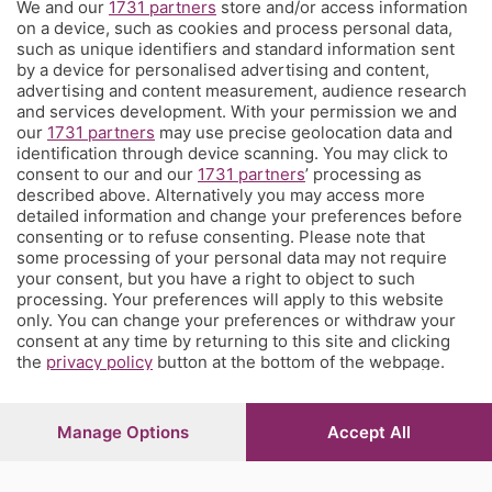
We and our
1731 partners
store and/or access information
Territorio
on a device, such as cookies and process personal data,
such as unique identifiers and standard information sent
by a device for personalised advertising and content,
Servizi
advertising and content measurement, audience research
and services development. With your permission we and
our
1731 partners
may use precise geolocation data and
Chi Siamo
identification through device scanning. You may click to
consent to our and our
1731 partners
’ processing as
described above. Alternatively you may access more
Community
detailed information and change your preferences before
consenting or to refuse consenting. Please note that
some processing of your personal data may not require
Network
your consent, but you have a right to object to such
processing. Your preferences will apply to this website
only. You can change your preferences or withdraw your
consent at any time by returning to this site and clicking
the
privacy policy
button at the bottom of the webpage.
© COPYRIGHT 2026 - S.E.S.A.A.B. S.p.a. con sede in Viale
Papa Giovanni XXIII, 118 24121 Bergamo - E' vietata la
Manage Options
Accept All
riproduzione anche parziale
Iscritta al Registro Imprese di Bergamo al n.243762 |
Capitale sociale Euro 10.000.000 i.v.