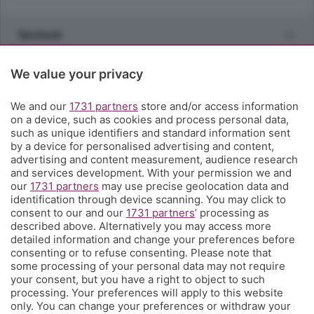
Sezioni
Rubriche
We value your privacy
We and our
1731 partners
store and/or access information
Territorio
on a device, such as cookies and process personal data,
such as unique identifiers and standard information sent
by a device for personalised advertising and content,
Servizi
advertising and content measurement, audience research
and services development. With your permission we and
our
1731 partners
may use precise geolocation data and
Chi Siamo
identification through device scanning. You may click to
consent to our and our
1731 partners
’ processing as
described above. Alternatively you may access more
Community
detailed information and change your preferences before
consenting or to refuse consenting. Please note that
some processing of your personal data may not require
Network
your consent, but you have a right to object to such
processing. Your preferences will apply to this website
only. You can change your preferences or withdraw your