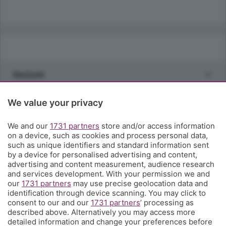
Sezioni
Rubriche
We value your privacy
We and our
1731 partners
store and/or access information
Territorio
on a device, such as cookies and process personal data,
such as unique identifiers and standard information sent
by a device for personalised advertising and content,
Servizi
advertising and content measurement, audience research
and services development. With your permission we and
our
1731 partners
may use precise geolocation data and
Chi Siamo
identification through device scanning. You may click to
consent to our and our
1731 partners
’ processing as
described above. Alternatively you may access more
Community
detailed information and change your preferences before