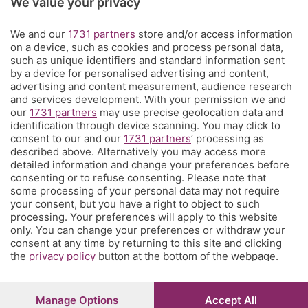
Rubriche
We value your privacy
We and our
1731 partners
store and/or access information
Territorio
on a device, such as cookies and process personal data,
such as unique identifiers and standard information sent
by a device for personalised advertising and content,
Servizi
advertising and content measurement, audience research
and services development. With your permission we and
our
1731 partners
may use precise geolocation data and
Chi Siamo
identification through device scanning. You may click to
consent to our and our
1731 partners
’ processing as
described above. Alternatively you may access more
Community
detailed information and change your preferences before
consenting or to refuse consenting. Please note that
some processing of your personal data may not require
Network
your consent, but you have a right to object to such
processing. Your preferences will apply to this website
only. You can change your preferences or withdraw your
consent at any time by returning to this site and clicking
the
privacy policy
button at the bottom of the webpage.
© COPYRIGHT 2026 - S.E.S.A.A.B. S.p.a. con sede in Viale
Papa Giovanni XXIII, 118 24121 Bergamo - E' vietata la
Manage Options
Accept All
riproduzione anche parziale