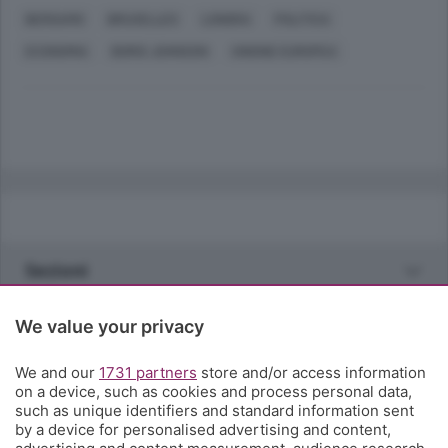
BERGAMO
BRUXELLES
LONDRA
POLITICA
ECONOMIA
BORIS JOHNSON
UNIONE EUROPEA
Sezioni
Rubriche
We value your privacy
We and our
1731 partners
store and/or access information
Territorio
on a device, such as cookies and process personal data,
such as unique identifiers and standard information sent
by a device for personalised advertising and content,
Servizi