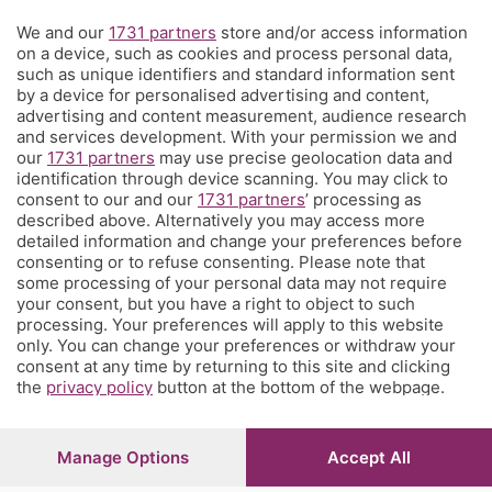
We and our
1731 partners
store and/or access information
Territorio
on a device, such as cookies and process personal data,
such as unique identifiers and standard information sent
by a device for personalised advertising and content,
Servizi
advertising and content measurement, audience research
and services development. With your permission we and
our
1731 partners
may use precise geolocation data and
Chi Siamo
identification through device scanning. You may click to
consent to our and our
1731 partners
’ processing as
described above. Alternatively you may access more
Community
detailed information and change your preferences before
consenting or to refuse consenting. Please note that
some processing of your personal data may not require
Network
your consent, but you have a right to object to such
processing. Your preferences will apply to this website
only. You can change your preferences or withdraw your
consent at any time by returning to this site and clicking
the
privacy policy
button at the bottom of the webpage.
© COPYRIGHT 2026 - S.E.S.A.A.B. S.p.a. con sede in Viale
Papa Giovanni XXIII, 118 24121 Bergamo - E' vietata la
Manage Options
Accept All
riproduzione anche parziale
Iscritta al Registro Imprese di Bergamo al n.243762 |