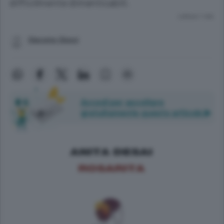
difficilmente dimenticabili.
Lettura 1 min.
Giacomo Giossi
Accedi per ascoltare
gratuitamente questo articolo