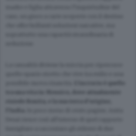
madre e figlia attraverso l’inquietudine del
caso, un gioco a carte scoperte con il destino
che offre brillanti soluzioni narrative, ma
soprattutto una capacità straordinaria di
seduzione.
La casualità diviene la miccia per ripercorre
quello spazio stretto che vive tra esilio e una
possibile nuova rinascita.
L’incrocio è quello
tra una vita in Messico, dove attualmente
risiede Bonita, e la sua terra d’origine,
l’India.
In poco meno di cento pagine, Anita
Desai riesce così all’interno di quel rapporto
famigliare a raccontare gli stilemi di due