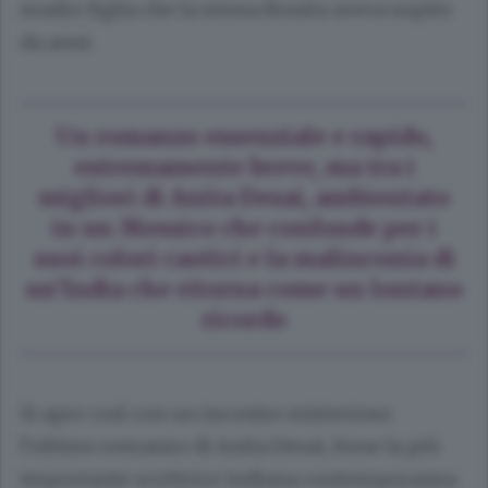
madre figlia che la stessa Bonita aveva sopito
da anni.
Un romanzo essenziale e rapido,
estremamente breve, ma tra i
migliori di Anita Desai, ambientato
in un Messico che confonde per i
suoi colori caotici e la malinconia di
un’India che ritorna come un lontano
ricordo
Si apre così con un incontro misterioso
l’ultimo romanzo di Anita Desai, forse la più
importante scrittrice indiana contemporanea