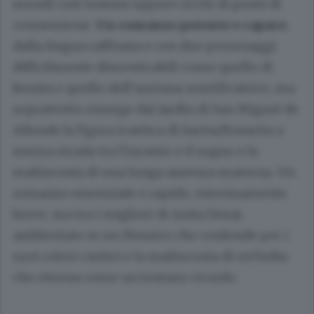
mondi così lontani eppure ricchi di punti di
connessione.
Un romanzo potente e capace
,
dalla lingua raffinata e con due personaggi
difficilmente dimenticabili come quello di
Bonita e quello dell’anziana mistificatrice, ma
soprattutto emerge dal Jardín di San Miguel de
Allende la figura icastica di Sarita/Rosarita a
mezza strada tra l’incanto e il sogno e la
malinconia di una lunga assenza materna. Un
romanzo essenziale e rapido, estremamente
breve, ma tra i migliori di Anita Desai,
ambientato in un Messico che confonde per i
suoi colori caotici e la malinconia di un’India
che ritorna come un lontano ricordo.