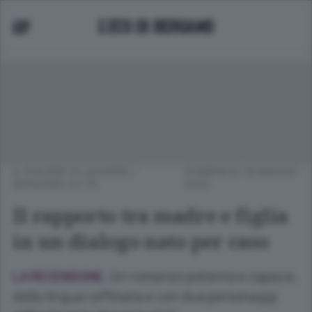
IL PIACERE DI LEGGERE
/
DOMENICA 18 MAGGIO
BERGAMO CITTÀ
2025
Il rapporto tra madre e figlia
in un dialogo nato per caso
Un romanzo potente e capace,
LA RECENSIONE.
dalla lingua raffinata e con due personaggi