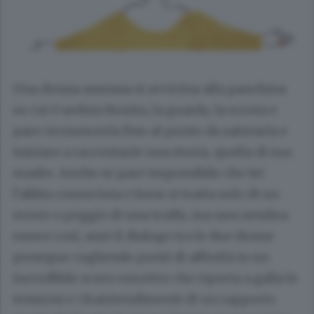
Una donna anziana si avvicina alla panchina
su cui è seduta Bonita, la guarda, la scruta e
pare riconoscerla fino al punto da salutarla e
iniziare a raccontarle una storia, quella di sua
madre. Anche se pare impossibile che lei
l’abbia conosciuta e forse si tratta solo di un
errore o peggio di una truffa, ma non sembra
essere così, anzi il dialogo tra le due donne
prosegue cogliendo punti di affinità in un
incredibile scavo emotivo che riporta a galla le
tensioni e i fraintendimenti di un rapporto