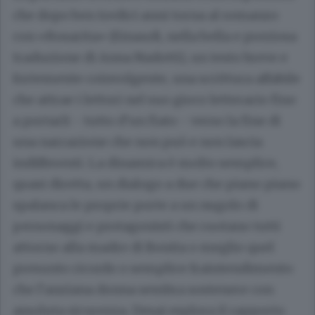
che dopo ben tredici anni torna al romanzo
con «Rosarita» (Einaudi, nella bella e preziosa
traduzione di Anna Nadotti), un testo breve e
fortemente coinvolgente, una scrittura affabile
che attrae i lettori nel suo gioco letterario fino
a portarli - tutto d’un fiato - verso la fine di
una narrazione che non può e non lascia
indifferenti. La dinamica è molto semplice,
quasi diretta, un dialogo a due che piano piano
spalanca le proprie porte a un nugolo di
personaggi e protagonisti che ruotano tutti
attorno alla madre di Bonita o meglio quel
presunto ricordo o semplice fraintendimento
che l’anziana donna sembra sostenere con
assoluta sicurezza. Desai esplora il rapporto