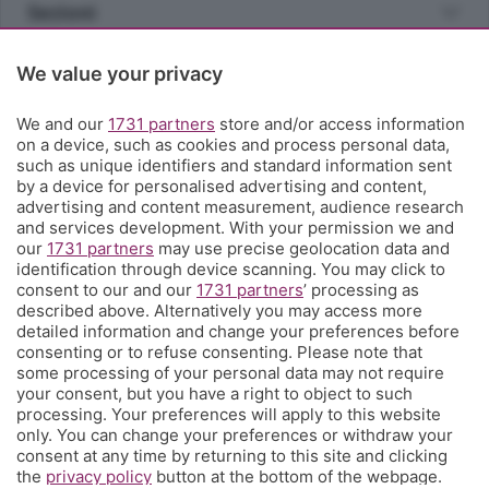
Sezioni
Rubriche
We value your privacy
We and our
1731 partners
store and/or access information
Territorio
on a device, such as cookies and process personal data,
such as unique identifiers and standard information sent
by a device for personalised advertising and content,
Servizi
advertising and content measurement, audience research
and services development. With your permission we and
our
1731 partners
may use precise geolocation data and
Chi Siamo
identification through device scanning. You may click to
consent to our and our
1731 partners
’ processing as
described above. Alternatively you may access more
Community
detailed information and change your preferences before
consenting or to refuse consenting. Please note that
some processing of your personal data may not require
Network
your consent, but you have a right to object to such
processing. Your preferences will apply to this website
only. You can change your preferences or withdraw your
consent at any time by returning to this site and clicking
the
privacy policy
button at the bottom of the webpage.