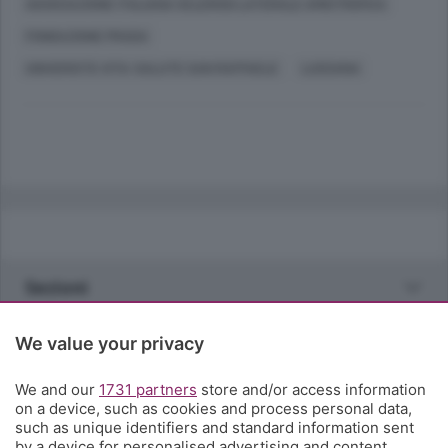
ASSOCIAZIONE ITALIANA SCLEROSI LATERALE AMIOTROFICA
FONDAZIONE PRADA
UNIVERSITÀ VITA-SALUTE SAN RAFFAELE
LUSSANA
Sezioni
Rubriche
We value your privacy
We and our
1731 partners
store and/or access information
Territorio
on a device, such as cookies and process personal data,
such as unique identifiers and standard information sent
by a device for personalised advertising and content,