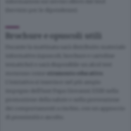
informazioni sui servizi offerti dal Serd
(Servizio per le dipendenze).
Brochure e opuscoli utili
Durante la mattinata sarà distribuito materiale
informativo (opuscoli, brochure e cartoline
tematiche) e sarà disponibile un alcol test
monouso come
strumento educativo
.
L’iniziativa si inserisce nel più ampio
impegno dell’Asst Papa Giovanni XXIII nella
promozione della salute e nella prevenzione
dei comportamenti a rischio, con un approccio
di prossimità e ascolto.