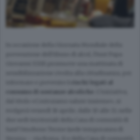
In occasione della Giornata Mondiale della
prevenzione dell’Abuso di alcol, l’Asst Papa
Giovanni XXIII promuove una mattinata di
sensibilizzazione rivolta alla cittadinanza, per
informare e prevenire
i rischi legati al
consumo di sostanze alcoliche
. L’iniziativa,
dal titolo «Costruiamo salute insieme», si
svolgerà venerdì 18 aprile, dalle 10 alle 13, nelle
due sedi territoriali della Casa di comunità di
Sant’Omobono Terme (sede temporanea di
Strozza – via Roma, 1) e della Casa di comunità