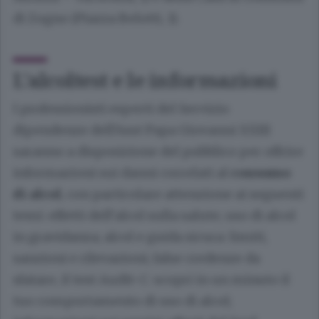
di Zogno (Piazza Belotti, 1).
L’alcoltest e le informazioni
I professionisti esperti del Servizio
dipendenze dell’Asst Papa Giovanni XXIII
saranno a disposizione del pubblico per offrire
informazioni sui danni correlati al
consumo
di alcol
, con particolare attenzione ai seguenti
temi: effetti dell’alcol sulla salute; uso di alcol
in gravidanza; alcol e guida sicura: limiti,
sanzioni e rilevazioni; false credenze da
sfatare, il test Audit-C: scopri in un minuto il
tuo comportamento di uso di alcol;