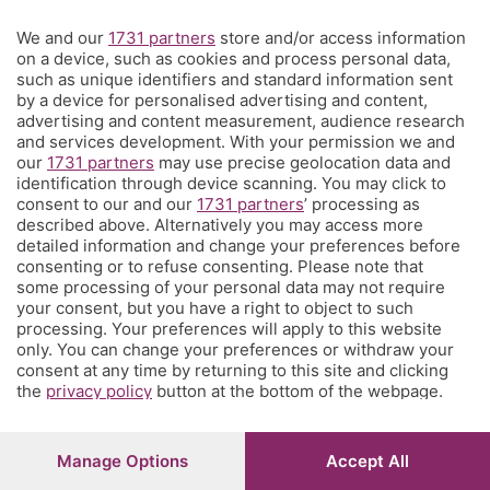
We and our
1731 partners
store and/or access information
Territorio
on a device, such as cookies and process personal data,
such as unique identifiers and standard information sent
by a device for personalised advertising and content,
Servizi
advertising and content measurement, audience research
and services development. With your permission we and
our
1731 partners
may use precise geolocation data and
Chi Siamo
identification through device scanning. You may click to
consent to our and our
1731 partners
’ processing as
described above. Alternatively you may access more
Community
detailed information and change your preferences before
consenting or to refuse consenting. Please note that
some processing of your personal data may not require
Network
your consent, but you have a right to object to such
processing. Your preferences will apply to this website
only. You can change your preferences or withdraw your
consent at any time by returning to this site and clicking
the
privacy policy
button at the bottom of the webpage.
© COPYRIGHT 2026 - S.E.S.A.A.B. S.p.a. con sede in Viale
Papa Giovanni XXIII, 118 24121 Bergamo - E' vietata la
Manage Options
Accept All
riproduzione anche parziale
Iscritta al Registro Imprese di Bergamo al n.243762 |