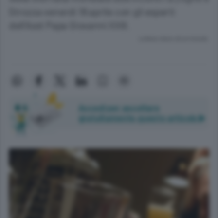
Strozza venerdì 18 aprile con gli esperti
dell’Asst Papa Giovanni XXIII.
Lettura meno di un minuto.
Accedi per ascoltare
gratuitamente questo articolo