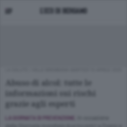
LA SALUTE
/
VALLE BREMBANA
MARTEDÌ 15 APRILE 2025
Abuso di alcol: tutte le
informazioni sui rischi
grazie agli esperti
In occasione
LA GIORNATA DI PREVENZIONE.
della Giornata mondiale due incontri a Zogno e