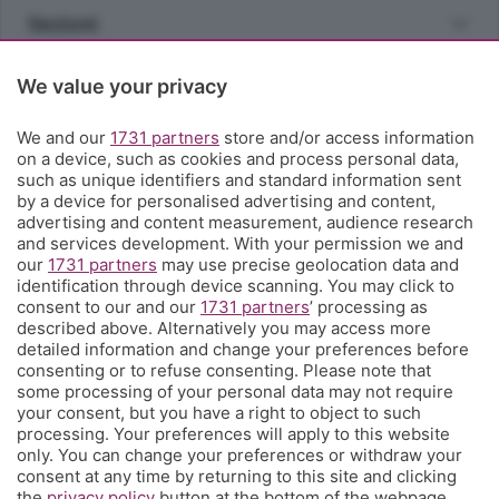
Sezioni
Rubriche
We value your privacy
We and our
1731 partners
store and/or access information
Territorio
on a device, such as cookies and process personal data,
such as unique identifiers and standard information sent
by a device for personalised advertising and content,
Servizi
advertising and content measurement, audience research
and services development. With your permission we and
our
1731 partners
may use precise geolocation data and
Chi Siamo
identification through device scanning. You may click to
consent to our and our
1731 partners
’ processing as
described above. Alternatively you may access more
Community
detailed information and change your preferences before
consenting or to refuse consenting. Please note that
some processing of your personal data may not require
Network
your consent, but you have a right to object to such
processing. Your preferences will apply to this website
only. You can change your preferences or withdraw your
consent at any time by returning to this site and clicking
the
privacy policy
button at the bottom of the webpage.