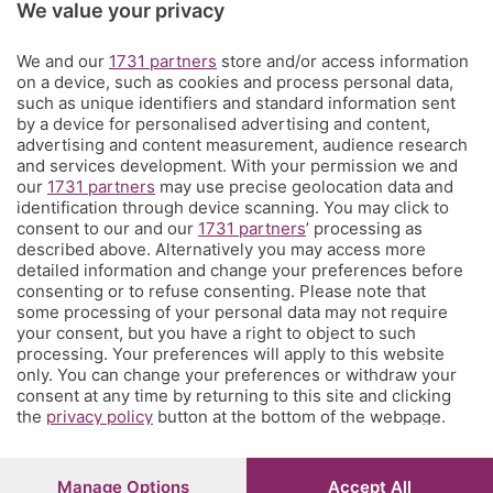
We value your privacy
Territorio
We and our
1731 partners
store and/or access information
on a device, such as cookies and process personal data,
such as unique identifiers and standard information sent
Servizi
by a device for personalised advertising and content,
advertising and content measurement, audience research
and services development. With your permission we and
Chi Siamo
our
1731 partners
may use precise geolocation data and
identification through device scanning. You may click to
consent to our and our
1731 partners
’ processing as
Community
described above. Alternatively you may access more
detailed information and change your preferences before
consenting or to refuse consenting. Please note that
Network
some processing of your personal data may not require
your consent, but you have a right to object to such
processing. Your preferences will apply to this website
only. You can change your preferences or withdraw your
consent at any time by returning to this site and clicking
the
privacy policy
button at the bottom of the webpage.
© COPYRIGHT 2026 - S.E.S.A.A.B. S.p.a. con sede in Viale
Papa Giovanni XXIII, 118 24121 Bergamo - E' vietata la
riproduzione anche parziale
Manage Options
Accept All