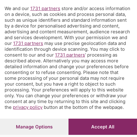
We and our
1731 partners
store and/or access information
Territorio
on a device, such as cookies and process personal data,
such as unique identifiers and standard information sent
by a device for personalised advertising and content,
Servizi
advertising and content measurement, audience research
and services development. With your permission we and
our
1731 partners
may use precise geolocation data and
Chi Siamo
identification through device scanning. You may click to
consent to our and our
1731 partners
’ processing as
described above. Alternatively you may access more
Community
detailed information and change your preferences before
consenting or to refuse consenting. Please note that
some processing of your personal data may not require
Network
your consent, but you have a right to object to such
processing. Your preferences will apply to this website
only. You can change your preferences or withdraw your
consent at any time by returning to this site and clicking
the
privacy policy
button at the bottom of the webpage.
© COPYRIGHT 2026 - S.E.S.A.A.B. S.p.a. con sede in Viale
Papa Giovanni XXIII, 118 24121 Bergamo - E' vietata la
Manage Options
Accept All
riproduzione anche parziale
Iscritta al Registro Imprese di Bergamo al n.243762 |