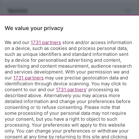
Sezioni
Rubriche
We value your privacy
We and our
1731 partners
store and/or access information
Territorio
on a device, such as cookies and process personal data,
such as unique identifiers and standard information sent
by a device for personalised advertising and content,
Servizi
advertising and content measurement, audience research
and services development. With your permission we and
our
1731 partners
may use precise geolocation data and
Chi Siamo
identification through device scanning. You may click to
consent to our and our
1731 partners
’ processing as
described above. Alternatively you may access more
Community
detailed information and change your preferences before
consenting or to refuse consenting. Please note that
some processing of your personal data may not require
Network
your consent, but you have a right to object to such
processing. Your preferences will apply to this website
only. You can change your preferences or withdraw your
consent at any time by returning to this site and clicking