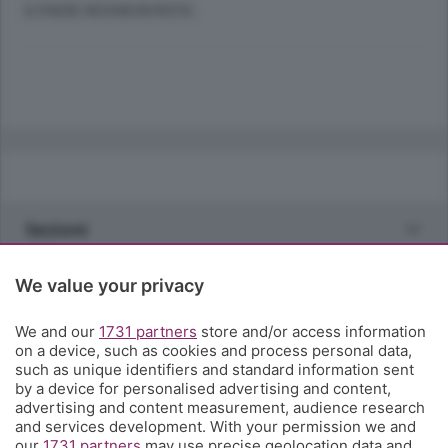
IL PAESE VECCHIO IN FESTA
Sezioni
Rubriche
We value your privacy
We and our
1731 partners
store and/or access information
Territorio
on a device, such as cookies and process personal data,
such as unique identifiers and standard information sent
by a device for personalised advertising and content,
Servizi
advertising and content measurement, audience research
and services development. With your permission we and
our
1731 partners
may use precise geolocation data and