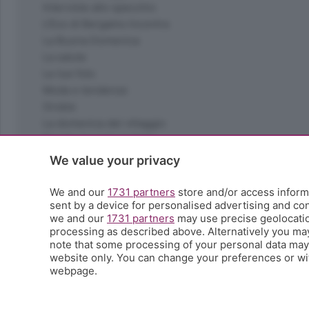
Interviste allo specchio
L'Eco di Bergamo Incontra
La Buona Domenica
La salute
Le tue foto
Moda e tendenze
Orobie
La domenica del villaggio
Ricette (quasi) perfette
Scienza e Tecnologia
We value your privacy
Tic Tac
Volontariato
We and our
1731 partners
store and/or access informa
sent by a device for personalised advertising and c
StoryLab
we and our
1731 partners
may use precise geolocation
Il punto
processing as described above. Alternatively you ma
L'EcoCafè
note that some processing of your personal data may n
Editoriali
website only. You can change your preferences or wit
webpage.