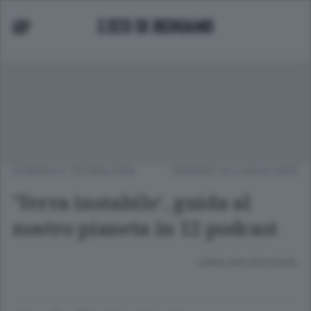
SCIENZA E TECNOLOGIA
VENERDÌ 25 LUGLIO 2025
'Terra instabile', guida al
nostro pianeta in 12 podcast
Lettura meno di un minuto.