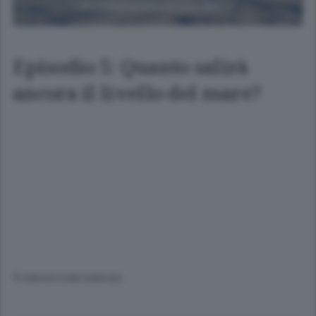
Episodio 5: Quanto salirà
ancora il livello del mare?
© RIPRODUZIONE RISERVATA