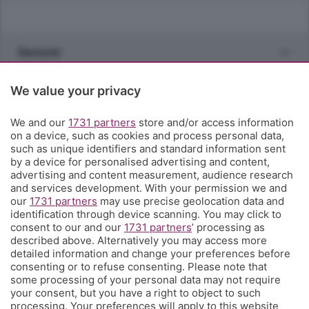
Sezioni
Rubriche
We value your privacy
We and our
1731 partners
store and/or access information
Territorio
on a device, such as cookies and process personal data,
such as unique identifiers and standard information sent
by a device for personalised advertising and content,
Servizi
advertising and content measurement, audience research
and services development. With your permission we and
our
1731 partners
may use precise geolocation data and
Chi Siamo
identification through device scanning. You may click to
consent to our and our
1731 partners
’ processing as
described above. Alternatively you may access more
Community
detailed information and change your preferences before
consenting or to refuse consenting. Please note that
some processing of your personal data may not require
Network
your consent, but you have a right to object to such
processing. Your preferences will apply to this website