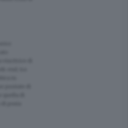
orico
cato
 vincitrice di
eek-end, tra
bica in
me puntate di
e quella di
 di posta