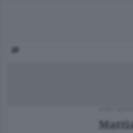
SPORT
/
BERGA
Mattia