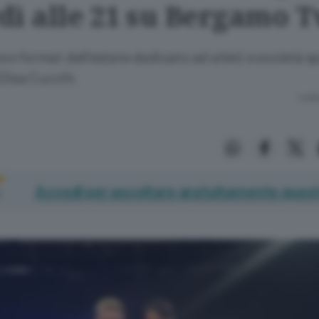
dì alle 21 su Bergamo T
ovo format dell’estate dedicato ad atleti e società sp
Elisa Cucchi.
Lettu
Accedi per ascoltare gratuitamente quest