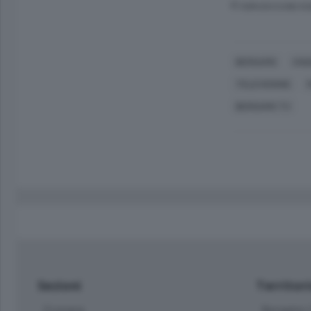
© RIPRODUZIONE RI
BERGAMO
CHI
TELEVISIONE
BERGAMO TV
Sezioni
Territor
Cronaca
Bergamo C