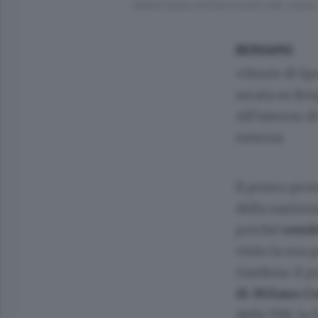
Mattia Casse ed Elisa Cucchi nello studio 
BERGAMO
«Storie di Sp
serata su Ber
All’interno d
esterna.
Il primo prot
della nazion
perché
resid
vinto la sua 
Gardena: il p
di Milano Co
delle TIN, la