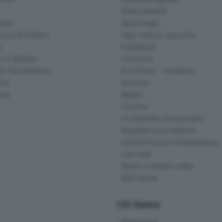
Abbonamenti
ana
Necrologie
na e di Scalve
Ogni vita un racconto
d
Pubblicità
o e Sebino
Concorsi
lle San Martino
Eco Store - Iniziative
ina
Archivio
gna
Meteo
Cinema
Le aziende comunicano
Segnala un problema
Comunica con la Redazione
I più letti
News in tempo reale
Skill Alexa
Chi Siamo
Redazione