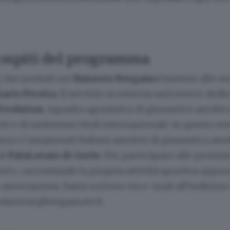
i ospiti del programma
, fari puntati sui
Runners Bergamo
insieme allo st
ario Pirotta
. Il servizio in esterna sarà invece dedi
Evolution
, squadra agonistica di ginnastica aerobica
ti e di tantissimi titoli internazionali: in questo w
izza i Campionati Italiani assoluti di ginnastica aero
al
PalaLovato di Gorle
. Per partecipare alle prossi
ort», raccontando la propria attività sportiva oppur
 associazione, basta scrivere via e-mail all’indirizzo
edazione@bergamotv.it
.