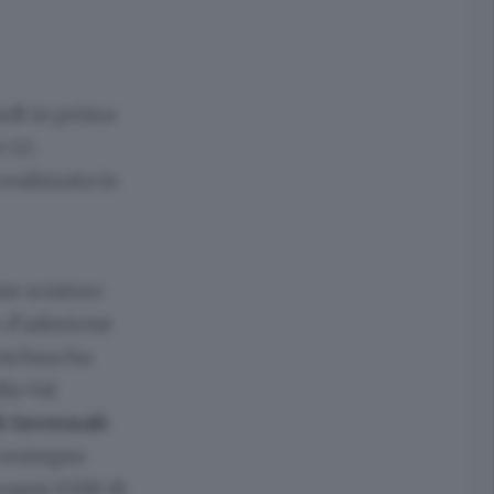
rdì in prima
e 22.
realizzata in
ne sciatore
o d’adozione
onclusa ha
la Val
 Invernali
 sostegno
vanni XXIII di