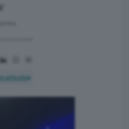
v
ortive,
ra meno di un minuto.
o articolo