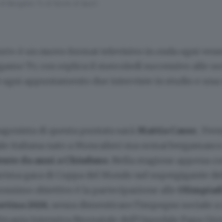
di Bergamo Tv di Storie di Sport
ort» è un nuovo format televisivo in onda ogni vene
gamo Tv, con replica il mercoledì successivo alle or
i ogni appuntamento due interviste in studio e una 
agonista di questa puntata sarà
Mattia Casse
, 35en
ale italiana nato a Moncalieri ma ormai bergamasc
ente da anni a Chiuduno
. Nella stagione appena c
prima gara di Coppa del Mondo nel supergigante del
rossimo obiettivo è la partecipazione alle
Olimpiadi
rtina 2026
, senza dimenticare l’impegno sociale a
 Terapia Intensiva Neonatale dell’Ospedale Papa Gio