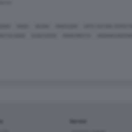
SERVATA
UDUNO
GORLE
MILANO
MONCALIERI
ARTE, CULTURA, INTRAT
MATTIA CASSE
ELISA CUCCHI
MARIO PIROTTA
GIOVANNI XXIII DI 
io
Servizi
ittà
Edizione digitale