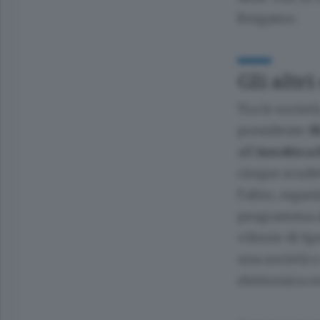
Bergamo.
Gli altr
Tra le società
presidente
M
all’
Aerobica 
cinque scudet
l’altro, organ
programma 
«Storie di Sp
una società o
elettronica
r