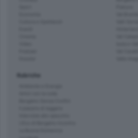
Sport
Pianura
Economia
Val Bremb
Cultura e Spettacoli
Valli Seria
Eventi
Hinterlan
Cinema
Val Calepi
Video
Isola e Va
Podcast
Val Cavall
Dossier
Valle Ima
Rubriche
Ambiente e Energia
Amici con la coda
Bergamo Senza Confini
Il piacere di leggere
Interviste allo specchio
L'Eco di Bergamo Incontra
La Buona Domenica
La salute