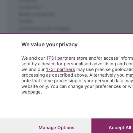
Le tue foto
Moda e tendenze
Orobie
La domenica del villaggio
Ricette (quasi) perfette
Scienza e Tecnologia
We value your privacy
Tic Tac
Volontariato
We and our
1731 partners
store and/or access informa
sent by a device for personalised advertising and c
StoryLab
we and our
1731 partners
may use precise geolocation
Il punto
processing as described above. Alternatively you ma
L'EcoCafè
note that some processing of your personal data may n
Editoriali
website only. You can change your preferences or wit
webpage.
© COPYRIGHT 2026 - S.E.S.A.A.B. S.p.a. con sede in Vial
riproduzione anche parziale
Iscritta al Registro Imprese di Bergamo al n.243762 | Ca
Manage Options
Accept All