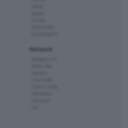
Skille
Eppen
Orobie
Delta Index
Eco.Bergamo
Network
Bergamo TV
Radio Alta
Kendoo
L'Eco Cafè
Case in festa
Edoomark
StoryLab
Ark