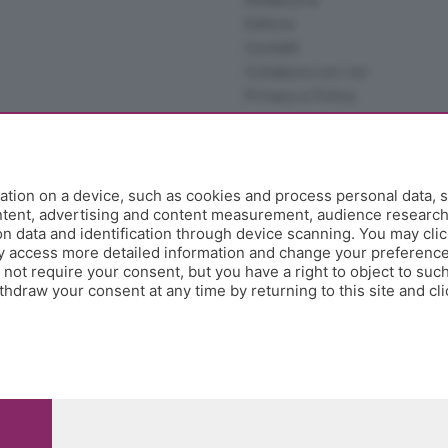
Editore
Contatti
Collabora con noi
Privacy e Policy
tion on a device, such as cookies and process personal data, s
ontent, advertising and content measurement, audience researc
 data and identification through device scanning. You may clic
y access more detailed information and change your preference
ot require your consent, but you have a right to object to such
hdraw your consent at any time by returning to this site and cl
e Papa Giovanni XXIII, 118 24121 Bergamo - E' vietata la
pitale sociale Euro 10.000.000 i.v.