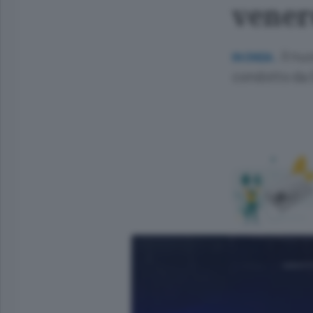
vener
Il nu
.
IN ONDA
condotto da 