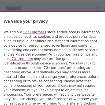
Sezioni
Rubriche
We value your privacy
We and our
1731 partners
store and/or access information
Territorio
on a device, such as cookies and process personal data,
such as unique identifiers and standard information sent
by a device for personalised advertising and content,
Servizi
advertising and content measurement, audience research
and services development. With your permission we and
our
1731 partners
may use precise geolocation data and
Chi Siamo
identification through device scanning. You may click to
consent to our and our
1731 partners
’ processing as
described above. Alternatively you may access more
Community
detailed information and change your preferences before
consenting or to refuse consenting. Please note that
some processing of your personal data may not require
Network
your consent, but you have a right to object to such
processing. Your preferences will apply to this website
only. You can change your preferences or withdraw your
consent at any time by returning to this site and clicking