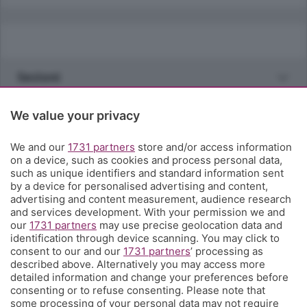
Sezioni
Rubriche
We value your privacy
We and our
1731 partners
store and/or access information
Territorio
on a device, such as cookies and process personal data,
such as unique identifiers and standard information sent
by a device for personalised advertising and content,
Servizi
advertising and content measurement, audience research
and services development. With your permission we and
our
1731 partners
may use precise geolocation data and
Chi Siamo
identification through device scanning. You may click to
consent to our and our
1731 partners
’ processing as
described above. Alternatively you may access more
Community
detailed information and change your preferences before
consenting or to refuse consenting. Please note that
some processing of your personal data may not require