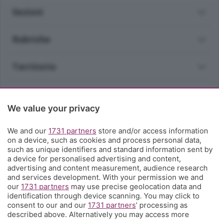
Sezioni
Rubriche
Territorio
Servizi
We value your privacy
Chi Siamo
We and our
1731 partners
store and/or access information
on a device, such as cookies and process personal data,
Community
such as unique identifiers and standard information sent by
a device for personalised advertising and content,
advertising and content measurement, audience research
Network
and services development. With your permission we and
our
1731 partners
may use precise geolocation data and
identification through device scanning. You may click to
consent to our and our
1731 partners
’ processing as
described above. Alternatively you may access more