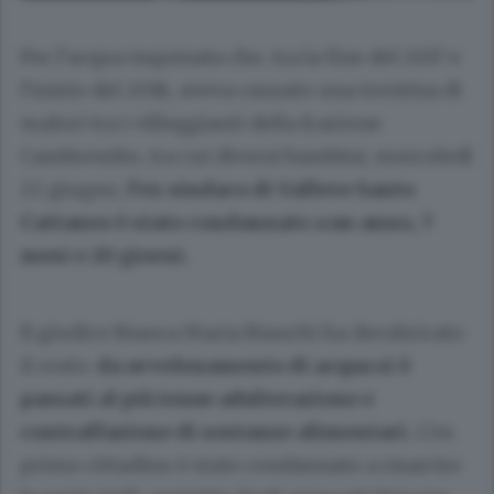
Per l’acqua inquinata che, tra la fine del 2017 e
l’inizio del 2018, aveva causato una trentina di
malori tra i villeggianti della frazione
Cambrembo, tra cui diversi bambini, mercoledì
22 giugno,
l’ex sindaco di Valleve Santo
Cattaneo è stato condannato a un anno, 7
mesi e 20 giorni.
Il giudice Bianca Maria Bianchi ha derubricato
il reato:
da avvelenamento di acqua si è
passati al più tenue adulterazione e
contraffazione di sostanze alimentari.
L’ex
primo cittadino è stato condannato a risarcire