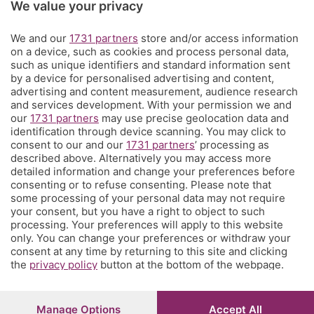
Rubriche
We value your privacy
We and our
1731 partners
store and/or access information
Territorio
on a device, such as cookies and process personal data,
such as unique identifiers and standard information sent
by a device for personalised advertising and content,
Servizi
advertising and content measurement, audience research
and services development. With your permission we and
our
1731 partners
may use precise geolocation data and
Chi Siamo
identification through device scanning. You may click to
consent to our and our
1731 partners
’ processing as
described above. Alternatively you may access more
Community
detailed information and change your preferences before
consenting or to refuse consenting. Please note that
some processing of your personal data may not require
Network
your consent, but you have a right to object to such
processing. Your preferences will apply to this website
only. You can change your preferences or withdraw your
consent at any time by returning to this site and clicking
the
privacy policy
button at the bottom of the webpage.
© COPYRIGHT 2026 - S.E.S.A.A.B. S.p.a. con sede in Viale
Papa Giovanni XXIII, 118 24121 Bergamo - E' vietata la
Manage Options
Accept All