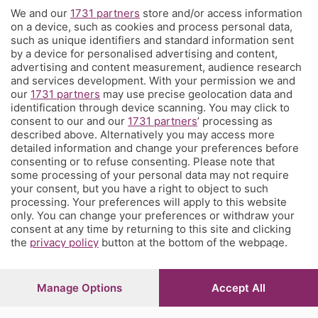
We and our
1731 partners
store and/or access information
Territorio
on a device, such as cookies and process personal data,
such as unique identifiers and standard information sent
by a device for personalised advertising and content,
Servizi
advertising and content measurement, audience research
and services development. With your permission we and
our
1731 partners
may use precise geolocation data and
Chi Siamo
identification through device scanning. You may click to
consent to our and our
1731 partners
’ processing as
described above. Alternatively you may access more
Community
detailed information and change your preferences before
consenting or to refuse consenting. Please note that
some processing of your personal data may not require
Network
your consent, but you have a right to object to such
processing. Your preferences will apply to this website
only. You can change your preferences or withdraw your
consent at any time by returning to this site and clicking
the
privacy policy
button at the bottom of the webpage.
© COPYRIGHT 2026 - S.E.S.A.A.B. S.p.a. con sede in Viale
Papa Giovanni XXIII, 118 24121 Bergamo - E' vietata la
Manage Options
Accept All
riproduzione anche parziale
Iscritta al Registro Imprese di Bergamo al n.243762 |